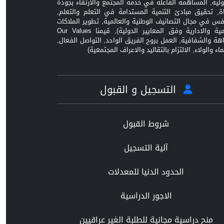
ولية, المساهمة الفاعلة في خدمة المجتمع والارتقاء بجودة
اة, تحقيق مبادئ التنمية المستدامة في التعلم والتعلم,
افس في مجال التصانيف الوطنية والعالمية, تطوير الملاكات
العلمية والادارية وفق المعايير الدولية), قيمنا Our Values
زاهة والشفافية, العمل بروح الفريق الواحد, التواصل الفعال,
ماء والولاء, الالتزام بالتقاليد والاعراف المجتمعية)
التسجيل و القبول
شروط القبول
آلية التسجيل
الحدود الدنيا للمعدلات
الاجور الدراسية
منح دراسية مجانية للطلبة الغير عراقيين