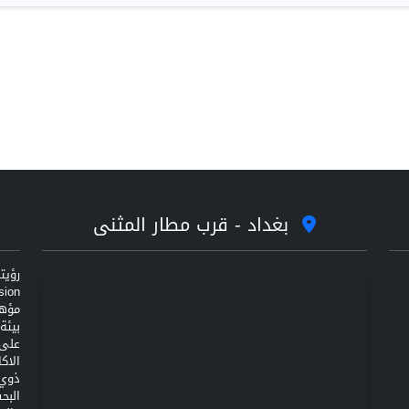
بغداد - قرب مطار المثنى
مؤهل
على 
الاك
ذوي 
البح