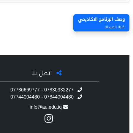
وصف البرنامج الاكاديمي
كلية الصيدلة
اتصل بنا
07736669777 - 07830332277
07744004480 - 07844004480
info@au.edu.iq