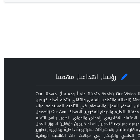
رؤيتنا, اهدافنا, مهمتنا
رؤيتنا Our Vision (جامعة متميزة علمياً ومعرفياً), مهمتنا Our
Mission (الحداثة والتطوير العلمي والتقني باتجاه أعداد خريجين
ين لسوق العمل والاسهام في التنمية المستدامة وبناء
بيئة محفزة للتعليم والابداع الفكري), الاهداف Our Aim (الحصول
الاعتماد الاكاديمي المحلي والدولي, تطوير برامج التعلم
اديمية ومراجعتها دورياً, اعداد خريجين مؤهلين لسوق العمل
مهارة عالية, بناء شراكات ستراتيجية داخلية وخارجية, تطوير
ث العلمي والابتكار في مجالات ذات الاهمية الوطنية