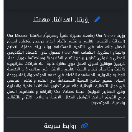
رؤيتنا, اهدافنا, مهمتنا
رؤيتنا Our Vision (جامعة متميزة علمياً ومعرفياً), مهمتنا Our Mission
(الحداثة والتطوير العلمي والتقني باتجاه أعداد خريجين مؤهلين لسوق
العمل والاسهام في التنمية المستدامة وبناء بيئة محفزة للتعليم
والابداع الفكري), الاهداف Our Aim (الحصول على الاعتماد الاكاديمي
المحلي والدولي, تطوير برامج التعلم الاكاديمية ومراجعتها دورياً, اعداد
خريجين مؤهلين لسوق العمل ذوي مهارة عالية, بناء شراكات ستراتيجية
داخلية وخارجية, تطوير البحث العلمي والابتكار في مجالات ذات الاهمية
الوطنية والدولية, المساهمة الفاعلة في خدمة المجتمع والارتقاء بجودة
الحياة, تحقيق مبادئ التنمية المستدامة في التعلم والتعلم, التنافس
في مجال التصانيف الوطنية والعالمية, تطوير الملاكات العلمية والادارية
وفق المعايير الدولية), قيمنا Our Values (النزاهة والشفافية, العمل
بروح الفريق الواحد, التواصل الفعال, الانتماء والولاء, الالتزام بالتقاليد
والاعراف المجتمعية)
روابط سريعة