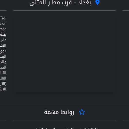
بغداد - قرب مطار المثنى
مؤهل
على 
الاك
ذوي 
البح
والد
الحي
التن
(الن
الانت
روابط مهمة