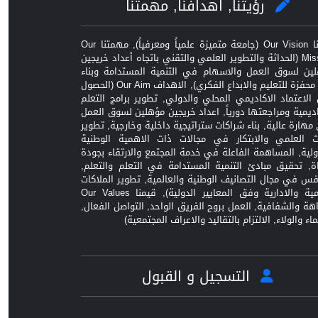
رؤيتنا, اهدافنا, مهمتنا
رؤيتنا Our Vision (جامعة متميزة علمياً ومعرفياً), مهمتنا Our
Mission (الحداثة والتطوير العلمي والتقني باتجاه أعداد خريجين
ين لسوق العمل والاسهام في التنمية المستدامة وبناء
بيئة محفزة للتعليم والابداع الفكري), الاهداف Our Aim (الحصول
الاعتماد الاكاديمي المحلي والدولي, تطوير برامج التعلم
اديمية ومراجعتها دورياً, اعداد خريجين مؤهلين لسوق العمل
مهارة عالية, بناء شراكات ستراتيجية داخلية وخارجية, تطوير
ث العلمي والابتكار في مجالات ذات الاهمية الوطنية
ولية, المساهمة الفاعلة في خدمة المجتمع والارتقاء بجودة
اة, تحقيق مبادئ التنمية المستدامة في التعلم والتعلم,
افس في مجال التصانيف الوطنية والعالمية, تطوير الملاكات
العلمية والادارية وفق المعايير الدولية), قيمنا Our Values
زاهة والشفافية, العمل بروح الفريق الواحد, التواصل الفعال,
ماء والولاء, الالتزام بالتقاليد والاعراف المجتمعية)
التسجيل و القبول