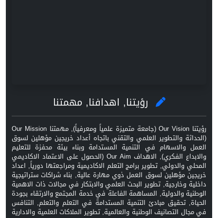
رؤيتنا, اهدافنا, مهمتنا
رؤيتنا Our Vision (جامعة متميزة علمياً ومعرفياً), مهمتنا Our Mission
(الحداثة والتطوير العلمي والتقني باتجاه أعداد خريجين مؤهلين لسوق
العمل والاسهام في التنمية المستدامة وبناء بيئة محفزة للتعليم
والابداع الفكري), الاهداف Our Aim (الحصول على الاعتماد الاكاديمي
المحلي والدولي, تطوير برامج التعلم الاكاديمية ومراجعتها دورياً, اعداد
خريجين مؤهلين لسوق العمل ذوي مهارة عالية, بناء شراكات ستراتيجية
داخلية وخارجية, تطوير البحث العلمي والابتكار في مجالات ذات الاهمية
الوطنية والدولية, المساهمة الفاعلة في خدمة المجتمع والارتقاء بجودة
الحياة, تحقيق مبادئ التنمية المستدامة في التعلم والتعلم, التنافس
في مجال التصانيف الوطنية والعالمية, تطوير الملاكات العلمية والادارية