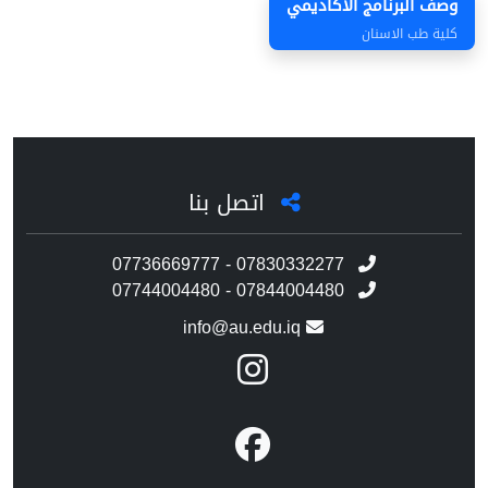
وصف البرنامج الاكاديمي
كلية طب الاسنان
اتصل بنا
07736669777 - 07830332277
07744004480 - 07844004480
info@au.edu.iq