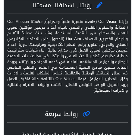
رؤيتنا, اهدافنا, مهمتنا
رؤيتنا Our Vision (جامعة متميزة علمياً ومعرفياً), مهمتنا Our Mission
(الحداثة والتطوير العلمي والتقني باتجاه أعداد خريجين مؤهلين لسوق
العمل والاسهام في التنمية المستدامة وبناء بيئة محفزة للتعليم
والابداع الفكري), الاهداف Our Aim (الحصول على الاعتماد الاكاديمي
المحلي والدولي, تطوير برامج التعلم الاكاديمية ومراجعتها دورياً, اعداد
خريجين مؤهلين لسوق العمل ذوي مهارة عالية, بناء شراكات ستراتيجية
داخلية وخارجية, تطوير البحث العلمي والابتكار في مجالات ذات الاهمية
الوطنية والدولية, المساهمة الفاعلة في خدمة المجتمع والارتقاء بجودة
الحياة, تحقيق مبادئ التنمية المستدامة في التعلم والتعلم, التنافس
في مجال التصانيف الوطنية والعالمية, تطوير الملاكات العلمية والادارية
وفق المعايير الدولية), قيمنا Our Values (النزاهة والشفافية, العمل
بروح الفريق الواحد, التواصل الفعال, الانتماء والولاء, الالتزام بالتقاليد
والاعراف المجتمعية)
روابط سريعة
استمارة المنصة الالكترونية للبحوث التطبيقية