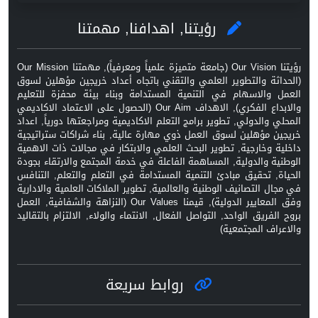
رؤيتنا, اهدافنا, مهمتنا
رؤيتنا Our Vision (جامعة متميزة علمياً ومعرفياً), مهمتنا Our Mission
(الحداثة والتطوير العلمي والتقني باتجاه أعداد خريجين مؤهلين لسوق
العمل والاسهام في التنمية المستدامة وبناء بيئة محفزة للتعليم
والابداع الفكري), الاهداف Our Aim (الحصول على الاعتماد الاكاديمي
المحلي والدولي, تطوير برامج التعلم الاكاديمية ومراجعتها دورياً, اعداد
خريجين مؤهلين لسوق العمل ذوي مهارة عالية, بناء شراكات ستراتيجية
داخلية وخارجية, تطوير البحث العلمي والابتكار في مجالات ذات الاهمية
الوطنية والدولية, المساهمة الفاعلة في خدمة المجتمع والارتقاء بجودة
الحياة, تحقيق مبادئ التنمية المستدامة في التعلم والتعلم, التنافس
في مجال التصانيف الوطنية والعالمية, تطوير الملاكات العلمية والادارية
وفق المعايير الدولية), قيمنا Our Values (النزاهة والشفافية, العمل
بروح الفريق الواحد, التواصل الفعال, الانتماء والولاء, الالتزام بالتقاليد
والاعراف المجتمعية)
روابط سريعة