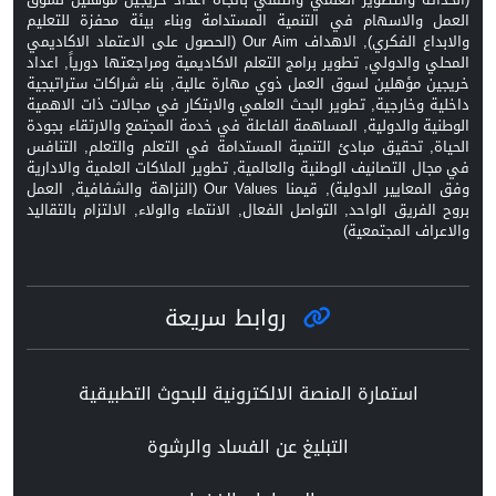
العمل والاسهام في التنمية المستدامة وبناء بيئة محفزة للتعليم
والابداع الفكري), الاهداف Our Aim (الحصول على الاعتماد الاكاديمي
المحلي والدولي, تطوير برامج التعلم الاكاديمية ومراجعتها دورياً, اعداد
خريجين مؤهلين لسوق العمل ذوي مهارة عالية, بناء شراكات ستراتيجية
داخلية وخارجية, تطوير البحث العلمي والابتكار في مجالات ذات الاهمية
الوطنية والدولية, المساهمة الفاعلة في خدمة المجتمع والارتقاء بجودة
الحياة, تحقيق مبادئ التنمية المستدامة في التعلم والتعلم, التنافس
في مجال التصانيف الوطنية والعالمية, تطوير الملاكات العلمية والادارية
وفق المعايير الدولية), قيمنا Our Values (النزاهة والشفافية, العمل
بروح الفريق الواحد, التواصل الفعال, الانتماء والولاء, الالتزام بالتقاليد
والاعراف المجتمعية)
روابط سريعة
استمارة المنصة الالكترونية للبحوث التطبيقية
التبليغ عن الفساد والرشوة