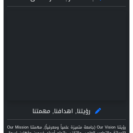
رؤيتنا, اهدافنا, مهمتنا
رؤيتنا Our Vision (جامعة متميزة علمياً ومعرفياً), مهمتنا Our Mission
(الحداثة والتطوير العلمي والتقني باتجاه أعداد خريجين مؤهلين لسوق