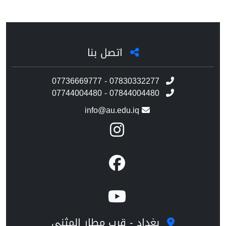
اتصل بنا
07736669777 - 07830332277
07744004480 - 07844004480
info@au.edu.iq
بغداد - قرب مطار المثنى