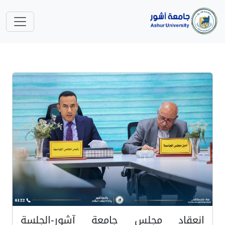
انعقاد مجلس جامعة آشور-الجلسة