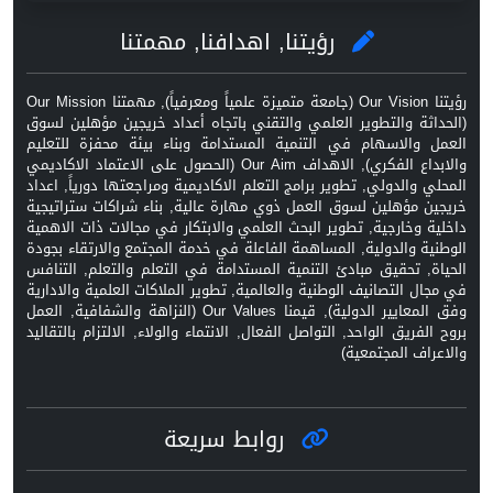
رؤيتنا, اهدافنا, مهمتنا
رؤيتنا Our Vision (جامعة متميزة علمياً ومعرفياً), مهمتنا Our Mission
(الحداثة والتطوير العلمي والتقني باتجاه أعداد خريجين مؤهلين لسوق
العمل والاسهام في التنمية المستدامة وبناء بيئة محفزة للتعليم
والابداع الفكري), الاهداف Our Aim (الحصول على الاعتماد الاكاديمي
المحلي والدولي, تطوير برامج التعلم الاكاديمية ومراجعتها دورياً, اعداد
خريجين مؤهلين لسوق العمل ذوي مهارة عالية, بناء شراكات ستراتيجية
داخلية وخارجية, تطوير البحث العلمي والابتكار في مجالات ذات الاهمية
الوطنية والدولية, المساهمة الفاعلة في خدمة المجتمع والارتقاء بجودة
الحياة, تحقيق مبادئ التنمية المستدامة في التعلم والتعلم, التنافس
في مجال التصانيف الوطنية والعالمية, تطوير الملاكات العلمية والادارية
وفق المعايير الدولية), قيمنا Our Values (النزاهة والشفافية, العمل
بروح الفريق الواحد, التواصل الفعال, الانتماء والولاء, الالتزام بالتقاليد
والاعراف المجتمعية)
روابط سريعة