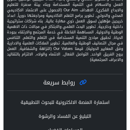
العمل والاسهام في التنمية المستدامة وبناء بيئة محفزة للتعليم
والابداع الفكري), الاهداف Our Aim (الحصول على الاعتماد الاكاديمي
المحلي والدولي, تطوير برامج التعلم الاكاديمية ومراجعتها دورياً, اعداد
خريجين مؤهلين لسوق العمل ذوي مهارة عالية, بناء شراكات ستراتيجية
داخلية وخارجية, تطوير البحث العلمي والابتكار في مجالات ذات الاهمية
الوطنية والدولية, المساهمة الفاعلة في خدمة المجتمع والارتقاء بجودة
الحياة, تحقيق مبادئ التنمية المستدامة في التعلم والتعلم, التنافس
في مجال التصانيف الوطنية والعالمية, تطوير الملاكات العلمية والادارية
وفق المعايير الدولية), قيمنا Our Values (النزاهة والشفافية, العمل
بروح الفريق الواحد, التواصل الفعال, الانتماء والولاء, الالتزام بالتقاليد
والاعراف المجتمعية)
روابط سريعة
استمارة المنصة الالكترونية للبحوث التطبيقية
التبليغ عن الفساد والرشوة