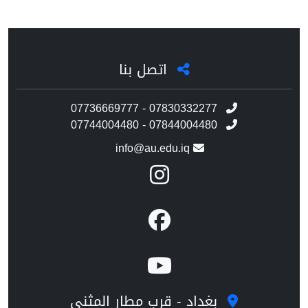
اتصل بنا
07736669777 - 07830332277
07744004480 - 07844004480
info@au.edu.iq
بغداد - قرب مطار المثنى