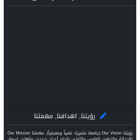
رؤيتنا, اهدافنا, مهمتنا
رؤيتنا Our Vision (جامعة متميزة علمياً ومعرفياً), مهمتنا Our Mission
(الحداثة والتطوير العلمي والتقني باتجاه أعداد خريجين مؤهلين لسوق