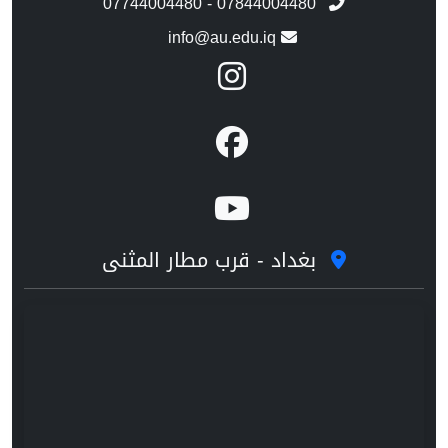
07744004480 - 07844004480
info@au.edu.iq
بغداد - قرب مطار المثنى