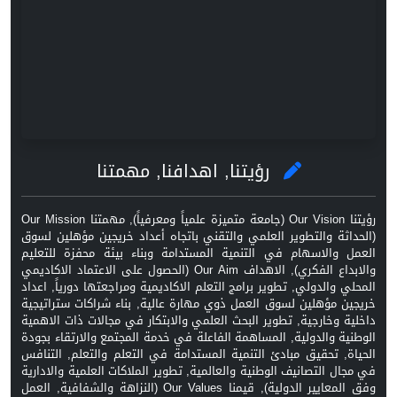
رؤيتنا, اهدافنا, مهمتنا
رؤيتنا Our Vision (جامعة متميزة علمياً ومعرفياً), مهمتنا Our Mission
(الحداثة والتطوير العلمي والتقني باتجاه أعداد خريجين مؤهلين لسوق
العمل والاسهام في التنمية المستدامة وبناء بيئة محفزة للتعليم
والابداع الفكري), الاهداف Our Aim (الحصول على الاعتماد الاكاديمي
المحلي والدولي, تطوير برامج التعلم الاكاديمية ومراجعتها دورياً, اعداد
خريجين مؤهلين لسوق العمل ذوي مهارة عالية, بناء شراكات ستراتيجية
داخلية وخارجية, تطوير البحث العلمي والابتكار في مجالات ذات الاهمية
الوطنية والدولية, المساهمة الفاعلة في خدمة المجتمع والارتقاء بجودة
الحياة, تحقيق مبادئ التنمية المستدامة في التعلم والتعلم, التنافس
في مجال التصانيف الوطنية والعالمية, تطوير الملاكات العلمية والادارية
وفق المعايير الدولية), قيمنا Our Values (النزاهة والشفافية, العمل