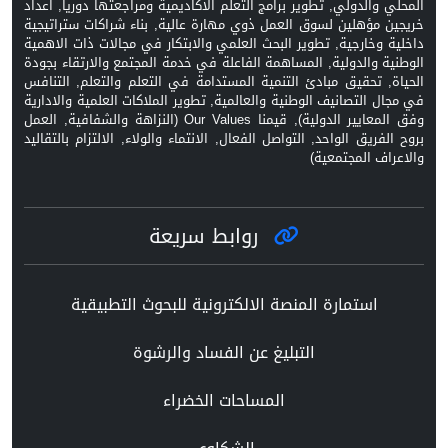
المحلي والدولي, تطوير برامج التعلم الاكاديمية ومراجعتها دورياً, اعداد
خريجين مؤهلين لسوق العمل ذوي مهارة عالية, بناء شراكات ستراتيجية
داخلية وخارجية, تطوير البحث العلمي والابتكار في مجالات ذات الاهمية
الوطنية والدولية, المساهمة الفاعلة في خدمة المجتمع والارتقاء بجودة
الحياة, تحقيق مبادئ التنمية المستدامة في التعلم والتعلم, التنافس
في مجال التصانيف الوطنية والعالمية, تطوير الملاكات العلمية والادارية
وفق المعايير الدولية), قيمنا Our Values (النزاهة والشفافية, العمل
بروح الفريق الواحد, التواصل الفعال, الانتماء والولاء, الالتزام بالتقاليد
والاعراف المجتمعية)
روابط سريعة
استمارة المنصة الالكترونية للبحوث التطبيقية
التبليغ عن الفساد والرشوة
المساحات الخضراء