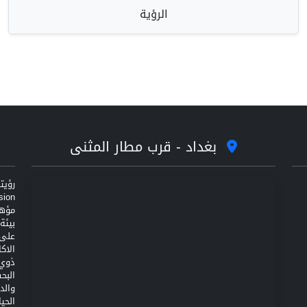
الرؤية
بغداد - قرب مطار المثنى
مؤهل
على 
الاك
ذوي 
البح
والد
الحي