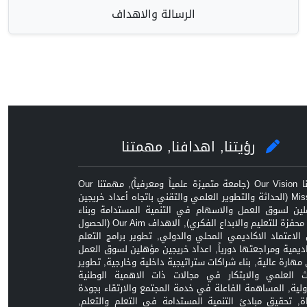
الرسالة والاهداف
رؤيتنا, اهدافنا, مهمتنا
رؤيتنا Our Vision (جامعة متميزة علمياً ومعرفياً), مهمتنا Our
Mission (الحداثة والتطوير العلمي والتقني باتجاه أعداد خريجين
ين لسوق العمل والاسهام في التنمية المستدامة وبناء
بيئة محفزة للتعليم والابداع الفكري), الاهداف Our Aim (الحصول
الاعتماد الاكاديمي المحلي والدولي, تطوير برامج التعلم
اديمية ومراجعتها دورياً, اعداد خريجين مؤهلين لسوق العمل
مهارة عالية, بناء شراكات ستراتيجية داخلية وخارجية, تطوير
ث العلمي والابتكار في مجالات ذات الاهمية الوطنية
ولية, المساهمة الفاعلة في خدمة المجتمع والارتقاء بجودة
اة, تحقيق مبادئ التنمية المستدامة في التعلم والتعلم,