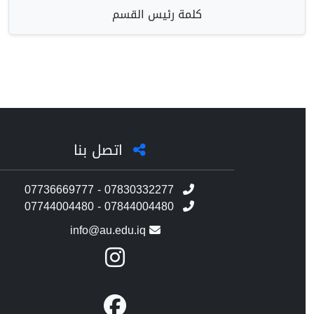
كلمة رئيس القسم
اتصل بنا
07736669777 - 07830332277
07744004480 - 07844004480
info@au.edu.iq