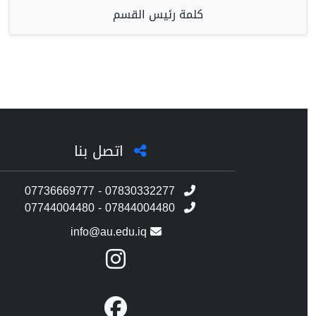
كلمة رئيس القسم
اتصل بنا
07736669777 - 07830332277
07744004480 - 07844004480
info@au.edu.iq