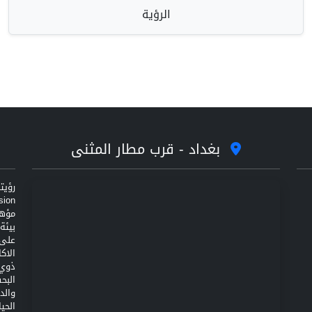
الرؤية
بغداد - قرب مطار المثنى
مؤهل
على 
الاك
ذوي 
البح
والد
الحي