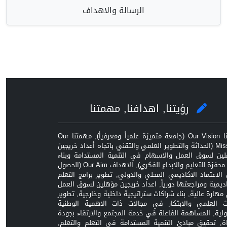
الرسالة والاهداف
رؤيتنا, اهدافنا, مهمتنا
رؤيتنا Our Vision (جامعة متميزة علمياً ومعرفياً), مهمتنا Our
Mission (الحداثة والتطوير العلمي والتقني باتجاه أعداد خريجين
ين لسوق العمل والاسهام في التنمية المستدامة وبناء
بيئة محفزة للتعليم والابداع الفكري), الاهداف Our Aim (الحصول
الاعتماد الاكاديمي المحلي والدولي, تطوير برامج التعلم
اديمية ومراجعتها دورياً, اعداد خريجين مؤهلين لسوق العمل
مهارة عالية, بناء شراكات ستراتيجية داخلية وخارجية, تطوير
ث العلمي والابتكار في مجالات ذات الاهمية الوطنية
ولية, المساهمة الفاعلة في خدمة المجتمع والارتقاء بجودة
اة, تحقيق مبادئ التنمية المستدامة في التعلم والتعلم,