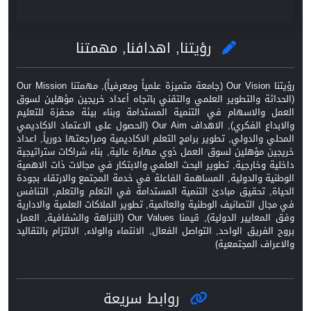
رؤيتنا, اهدافنا, مهمتنا
رؤيتنا Our Vision (جامعة متميزة علمياً ومعرفياً), مهمتنا Our Mission
(الحداثة والتطوير العلمي والتقني باتجاه أعداد خريجين مؤهلين لسوق
العمل والاسهام في التنمية المستدامة وبناء بيئة محفزة للتعليم
والابداع الفكري), الاهداف Our Aim (الحصول على الاعتماد الاكاديمي
المحلي والدولي, تطوير برامج التعلم الاكاديمية ومراجعتها دورياً, اعداد
خريجين مؤهلين لسوق العمل ذوي مهارة عالية, بناء شراكات ستراتيجية
داخلية وخارجية, تطوير البحث العلمي والابتكار في مجالات ذات الاهمية
الوطنية والدولية, المساهمة الفاعلة في خدمة المجتمع والارتقاء بجودة
الحياة, تحقيق مبادئ التنمية المستدامة في التعلم والتعلم, التنافس
في مجال التصانيف الوطنية والعالمية, تطوير الملاكات العلمية والادارية
وفق المعايير الدولية), قيمنا Our Values (النزاهة والشفافية, العمل
بروح الفريق الواحد, التواصل الفعال, الانتماء والولاء, الالتزام بالتقاليد
والاعراف المجتمعية)
روابط سريعة