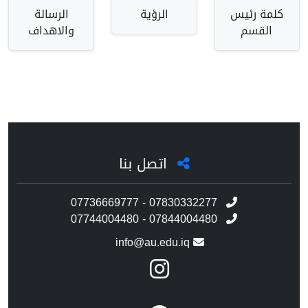
كلمة رئيس
الرؤية
الرسالة
القسم
والاهداف
اتصل بنا
07736669777 - 07830332277
07744004480 - 07844004480
info@au.edu.iq