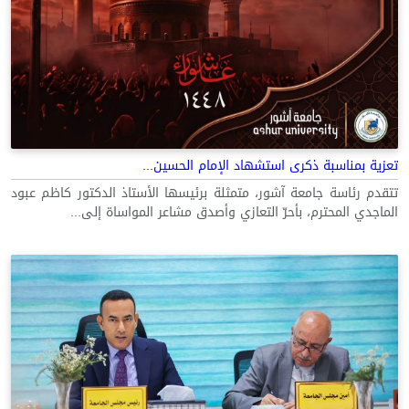
تعزية بمناسبة ذكرى استشهاد الإمام الحسين...
تتقدم رئاسة جامعة آشور، متمثلة برئيسها الأستاذ الدكتور كاظم عبود
الماجدي المحترم، بأحرّ التعازي وأصدق مشاعر المواساة إلى...