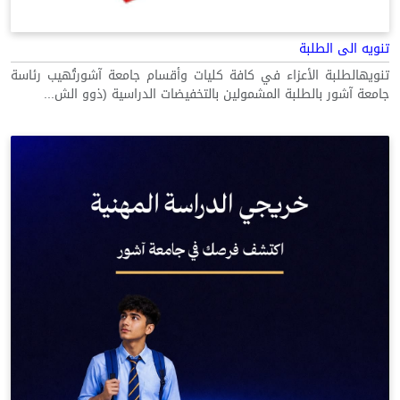
تنويه الى الطلبة
تنويهالطلبة الأعزاء في كافة كليات وأقسام جامعة آشورتُهيب رئاسة
جامعة آشور بالطلبة المشمولين بالتخفيضات الدراسية (ذوو الش...