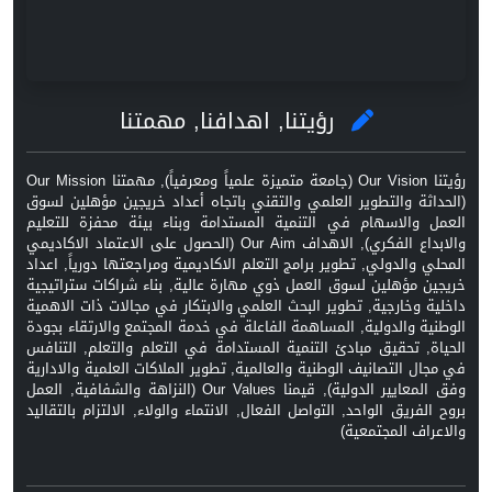
رؤيتنا, اهدافنا, مهمتنا
رؤيتنا Our Vision (جامعة متميزة علمياً ومعرفياً), مهمتنا Our Mission
(الحداثة والتطوير العلمي والتقني باتجاه أعداد خريجين مؤهلين لسوق
العمل والاسهام في التنمية المستدامة وبناء بيئة محفزة للتعليم
والابداع الفكري), الاهداف Our Aim (الحصول على الاعتماد الاكاديمي
المحلي والدولي, تطوير برامج التعلم الاكاديمية ومراجعتها دورياً, اعداد
خريجين مؤهلين لسوق العمل ذوي مهارة عالية, بناء شراكات ستراتيجية
داخلية وخارجية, تطوير البحث العلمي والابتكار في مجالات ذات الاهمية
الوطنية والدولية, المساهمة الفاعلة في خدمة المجتمع والارتقاء بجودة
الحياة, تحقيق مبادئ التنمية المستدامة في التعلم والتعلم, التنافس
في مجال التصانيف الوطنية والعالمية, تطوير الملاكات العلمية والادارية
وفق المعايير الدولية), قيمنا Our Values (النزاهة والشفافية, العمل
بروح الفريق الواحد, التواصل الفعال, الانتماء والولاء, الالتزام بالتقاليد
والاعراف المجتمعية)