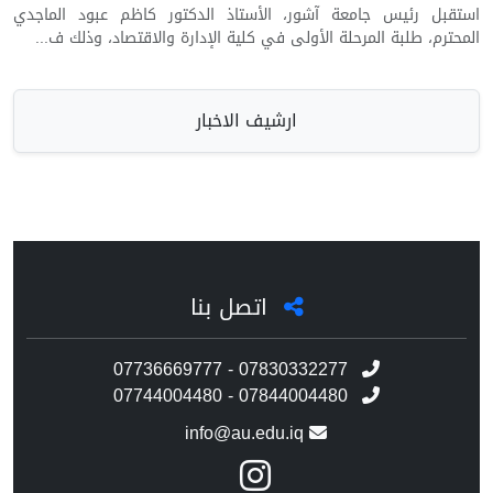
استقبل رئيس جامعة آشور، الأستاذ الدكتور كاظم عبود الماجدي
المحترم، طلبة المرحلة الأولى في كلية الإدارة والاقتصاد، وذلك ف...
ارشيف الاخبار
اتصل بنا
07736669777 - 07830332277
07744004480 - 07844004480
info@au.edu.iq