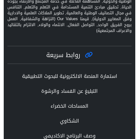
الوطنية والدولية, المساهمة الفاعلة في خدمة المجتمع والارتقاء بجودة
الحياة, تحقيق مبادئ التنمية المستدامة في التعلم والتعلم, التنافس
في مجال التصانيف الوطنية والعالمية, تطوير الملاكات العلمية والادارية
وفق المعايير الدولية), قيمنا Our Values (النزاهة والشفافية, العمل
بروح الفريق الواحد, التواصل الفعال, الانتماء والولاء, الالتزام بالتقاليد
والاعراف المجتمعية)
روابط سريعة
استمارة المنصة الالكترونية للبحوث التطبيقية
التبليغ عن الفساد والرشوة
المساحات الخضراء
الشكاوي
وصف البرنامج الاكاديمي