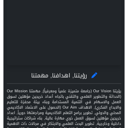
رؤيتنا, اهدافنا, مهمتنا
رؤيتنا Our Vision (جامعة متميزة علمياً ومعرفياً), مهمتنا Our Mission
(الحداثة والتطوير العلمي والتقني باتجاه أعداد خريجين مؤهلين لسوق
العمل والاسهام في التنمية المستدامة وبناء بيئة محفزة للتعليم
والابداع الفكري), الاهداف Our Aim (الحصول على الاعتماد الاكاديمي
المحلي والدولي, تطوير برامج التعلم الاكاديمية ومراجعتها دورياً, اعداد
خريجين مؤهلين لسوق العمل ذوي مهارة عالية, بناء شراكات ستراتيجية
داخلية وخارجية, تطوير البحث العلمي والابتكار في مجالات ذات الاهمية