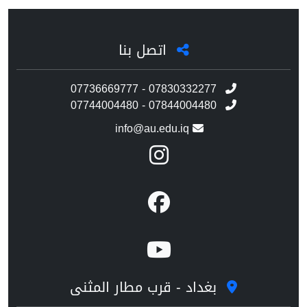
اتصل بنا
07736669777 - 07830332277
07744004480 - 07844004480
info@au.edu.iq
بغداد - قرب مطار المثنى