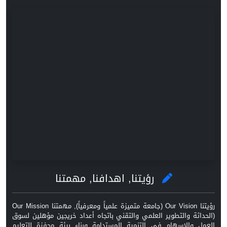
رؤيتنا, اهدافنا, مهمتنا
رؤيتنا Our Vision (جامعة متميزة علمياً ومعرفياً), مهمتنا Our Mission
(الحداثة والتطوير العلمي والتقني باتجاه أعداد خريجين مؤهلين لسوق
العمل والاسهام في التنمية المستدامة وبناء بيئة محفزة للتعليم