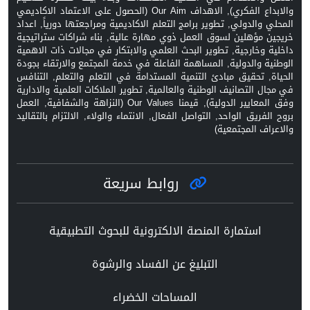
والابداع الفكري), الاهداف Our Aim (الحصول على الاعتماد الاكاديمي
المحلي والدولي, تطوير برامج التعلم الاكاديمية ومراجعتها دورياً, اعداد
خريجين مؤهلين لسوق العمل ذوي مهارة عالية, بناء شراكات ستراتيجية
داخلية وخارجية, تطوير البحث العلمي والابتكار في مجالات ذات الاهمية
الوطنية والدولية, المساهمة الفاعلة في خدمة المجتمع والارتقاء بجودة
الحياة, تحقيق مبادئ التنمية المستدامة في التعلم والتعلم, التنافس
في مجال التصانيف الوطنية والعالمية, تطوير الملاكات العلمية والادارية
وفق المعايير الدولية), قيمنا Our Values (النزاهة والشفافية, العمل
بروح الفريق الواحد, التواصل الفعال, الانتماء والولاء, الالتزام بالتقاليد
والاعراف المجتمعية)
روابط سريعة
استمارة المنصة الالكترونية للبحوث التطبيقية
التبليغ عن الفساد والرشوة
المساحات الخضراء