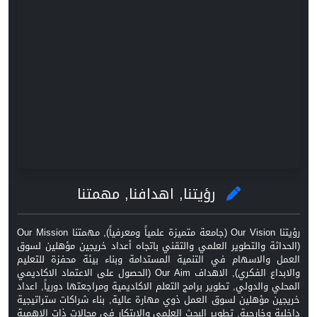
رؤيتنا, اهدافنا, مهمتنا
رؤيتنا Our Vision (جامعة متميزة علمياً ومعرفياً), مهمتنا Our Mission
(الحداثة والتطوير العلمي والتقني باتجاه أعداد خريجين مؤهلين لسوق
العمل والاسهام في التنمية المستدامة وبناء بيئة محفزة للتعليم
والابداع الفكري), الاهداف Our Aim (الحصول على الاعتماد الاكاديمي
المحلي والدولي, تطوير برامج التعلم الاكاديمية ومراجعتها دورياً, اعداد
خريجين مؤهلين لسوق العمل ذوي مهارة عالية, بناء شراكات ستراتيجية
داخلية وخارجية, تطوير البحث العلمي والابتكار في مجالات ذات الاهمية