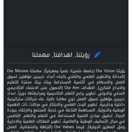
رؤيتنا, اهدافنا, مهمتنا
رؤيتنا Our Vision (جامعة متميزة علمياً ومعرفياً), مهمتنا Our Mission
(الحداثة والتطوير العلمي والتقني باتجاه أعداد خريجين مؤهلين لسوق
العمل والاسهام في التنمية المستدامة وبناء بيئة محفزة للتعليم
والابداع الفكري), الاهداف Our Aim (الحصول على الاعتماد الاكاديمي
المحلي والدولي, تطوير برامج التعلم الاكاديمية ومراجعتها دورياً, اعداد
خريجين مؤهلين لسوق العمل ذوي مهارة عالية, بناء شراكات ستراتيجية
داخلية وخارجية, تطوير البحث العلمي والابتكار في مجالات ذات الاهمية
الوطنية والدولية, المساهمة الفاعلة في خدمة المجتمع والارتقاء بجودة
الحياة, تحقيق مبادئ التنمية المستدامة في التعلم والتعلم, التنافس
في مجال التصانيف الوطنية والعالمية, تطوير الملاكات العلمية والادارية
وفق المعايير الدولية), قيمنا Our Values (النزاهة والشفافية, العمل