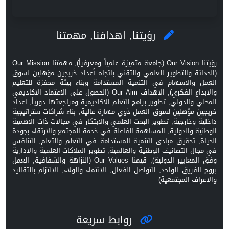
رؤيتنا, اهدافنا, مهمتنا
رؤيتنا Our Vision (جامعة متميزة علمياً ومعرفياً), مهمتنا Our Mission
(الحداثة والتطوير العلمي والتقني باتجاه أعداد خريجين مؤهلين لسوق
العمل والاسهام في التنمية المستدامة وبناء بيئة محفزة للتعليم
والابداع الفكري), الاهداف Our Aim (الحصول على الاعتماد الاكاديمي
المحلي والدولي, تطوير برامج التعلم الاكاديمية ومراجعتها دورياً, اعداد
خريجين مؤهلين لسوق العمل ذوي مهارة عالية, بناء شراكات ستراتيجية
داخلية وخارجية, تطوير البحث العلمي والابتكار في مجالات ذات الاهمية
الوطنية والدولية, المساهمة الفاعلة في خدمة المجتمع والارتقاء بجودة
الحياة, تحقيق مبادئ التنمية المستدامة في التعلم والتعلم, التنافس
في مجال التصانيف الوطنية والعالمية, تطوير الملاكات العلمية والادارية
وفق المعايير الدولية), قيمنا Our Values (النزاهة والشفافية, العمل
بروح الفريق الواحد, التواصل الفعال, الانتماء والولاء, الالتزام بالتقاليد
والاعراف المجتمعية)
روابط سريعة