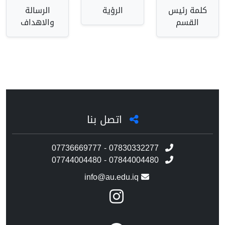
كلمة رئيس
الرؤية
الرسالة
القسم
والاهداف
اتصل بنا
07736669777 - 07830332277
07744004480 - 07844004480
info@au.edu.iq