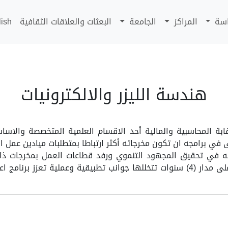
اسة
المراكز
الجامعة
البعثات والعلاقات الثقافية
lish
هندسة الليزر والالكترونيات
ابة المحاسبية والمالية أحد الاقسام العلمية المتخصصة والاسا
 الدراسي 2025/2026 حيث يسعى في برامجه ان تكون مخرجاته أكثر ارتباطا بمتطلبات مي
يته في تحقيق المجهود التنموي ورفد قطاعات العمل بمخرجات
المحاسبي . ويتبع القسم مناهج علمية متطورة على مدار (4) سنوات تتخللها جوانب تط