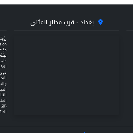
بغداد - قرب مطار المثنى
مؤهل
على 
الاك
ذوي 
البح
والد
الحي
التن
(الن
الانت