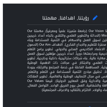
رؤيتنا, اهدافنا, مهمتنا
رؤيتنا Our Vision (جامعة متميزة علمياً ومعرفياً), مهمتنا Our
Mission (الحداثة والتطوير العلمي والتقني باتجاه أعداد خريجين
ين لسوق العمل والاسهام في التنمية المستدامة وبناء
بيئة محفزة للتعليم والابداع الفكري), الاهداف Our Aim (الحصول
الاعتماد الاكاديمي المحلي والدولي, تطوير برامج التعلم
اديمية ومراجعتها دورياً, اعداد خريجين مؤهلين لسوق العمل
مهارة عالية, بناء شراكات ستراتيجية داخلية وخارجية, تطوير
ث العلمي والابتكار في مجالات ذات الاهمية الوطنية
ولية, المساهمة الفاعلة في خدمة المجتمع والارتقاء بجودة
اة, تحقيق مبادئ التنمية المستدامة في التعلم والتعلم,
افس في مجال التصانيف الوطنية والعالمية, تطوير الملاكات
العلمية والادارية وفق المعايير الدولية), قيمنا Our Values
زاهة والشفافية, العمل بروح الفريق الواحد, التواصل الفعال,
ماء والولاء, الالتزام بالتقاليد والاعراف المجتمعية)