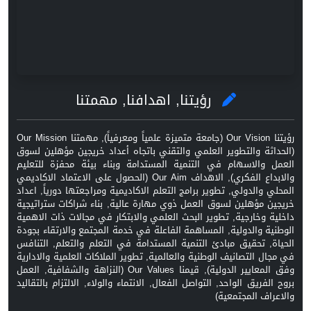
رؤيتنا, اهدافنا, مهمتنا
رؤيتنا Our Vision (جامعة متميزة علمياً ومعرفياً), مهمتنا Our Mission
(الحداثة والتطوير العلمي والتقني باتجاه أعداد خريجين مؤهلين لسوق
العمل والاسهام في التنمية المستدامة وبناء بيئة محفزة للتعليم
والابداع الفكري), الاهداف Our Aim (الحصول على الاعتماد الاكاديمي
المحلي والدولي, تطوير برامج التعلم الاكاديمية ومراجعتها دورياً, اعداد
خريجين مؤهلين لسوق العمل ذوي مهارة عالية, بناء شراكات ستراتيجية
داخلية وخارجية, تطوير البحث العلمي والابتكار في مجالات ذات الاهمية
الوطنية والدولية, المساهمة الفاعلة في خدمة المجتمع والارتقاء بجودة
الحياة, تحقيق مبادئ التنمية المستدامة في التعلم والتعلم, التنافس
في مجال التصانيف الوطنية والعالمية, تطوير الملاكات العلمية والادارية
وفق المعايير الدولية), قيمنا Our Values (النزاهة والشفافية, العمل
بروح الفريق الواحد, التواصل الفعال, الانتماء والولاء, الالتزام بالتقاليد
والاعراف المجتمعية)