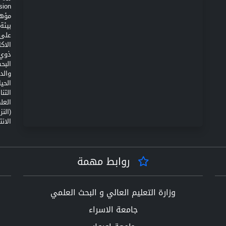
مؤهل
على 
الاك
ذوي 
البح
والد
الحي
التن
(الن
الانت
روابط مهمة
وزارة التعليم العالي و البحث العلمي
جامعة الاسراء