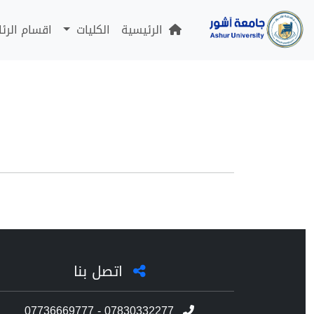
الرئيسية
الكليات
اقسام الرئ
اتصل بنا
07736669777 - 07830332277