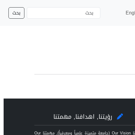
Eng
بحث
رؤيتنا, اهدافنا, مهمتنا
رؤيتنا Our Vision (جامعة متميزة علمياً ومعرفياً), مهمتنا Our