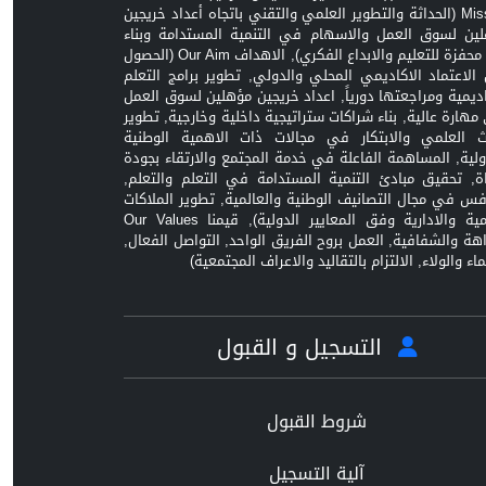
Mission (الحداثة والتطوير العلمي والتقني باتجاه أعداد خريجين
ين لسوق العمل والاسهام في التنمية المستدامة وبناء
بيئة محفزة للتعليم والابداع الفكري), الاهداف Our Aim (الحصول
الاعتماد الاكاديمي المحلي والدولي, تطوير برامج التعلم
اديمية ومراجعتها دورياً, اعداد خريجين مؤهلين لسوق العمل
مهارة عالية, بناء شراكات ستراتيجية داخلية وخارجية, تطوير
ث العلمي والابتكار في مجالات ذات الاهمية الوطنية
ولية, المساهمة الفاعلة في خدمة المجتمع والارتقاء بجودة
اة, تحقيق مبادئ التنمية المستدامة في التعلم والتعلم,
افس في مجال التصانيف الوطنية والعالمية, تطوير الملاكات
العلمية والادارية وفق المعايير الدولية), قيمنا Our Values
زاهة والشفافية, العمل بروح الفريق الواحد, التواصل الفعال,
ماء والولاء, الالتزام بالتقاليد والاعراف المجتمعية)
التسجيل و القبول
شروط القبول
آلية التسجيل