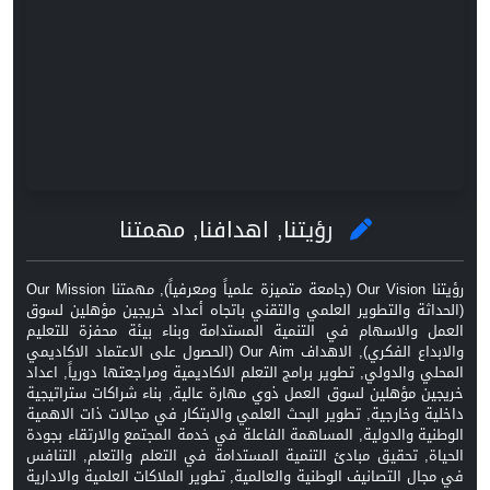
رؤيتنا, اهدافنا, مهمتنا
رؤيتنا Our Vision (جامعة متميزة علمياً ومعرفياً), مهمتنا Our Mission
(الحداثة والتطوير العلمي والتقني باتجاه أعداد خريجين مؤهلين لسوق
العمل والاسهام في التنمية المستدامة وبناء بيئة محفزة للتعليم
والابداع الفكري), الاهداف Our Aim (الحصول على الاعتماد الاكاديمي
المحلي والدولي, تطوير برامج التعلم الاكاديمية ومراجعتها دورياً, اعداد
خريجين مؤهلين لسوق العمل ذوي مهارة عالية, بناء شراكات ستراتيجية
داخلية وخارجية, تطوير البحث العلمي والابتكار في مجالات ذات الاهمية
الوطنية والدولية, المساهمة الفاعلة في خدمة المجتمع والارتقاء بجودة
الحياة, تحقيق مبادئ التنمية المستدامة في التعلم والتعلم, التنافس
في مجال التصانيف الوطنية والعالمية, تطوير الملاكات العلمية والادارية