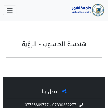
هندسة الحاسوب - الرؤية
اتصل بنا
07736669777 - 07830332277