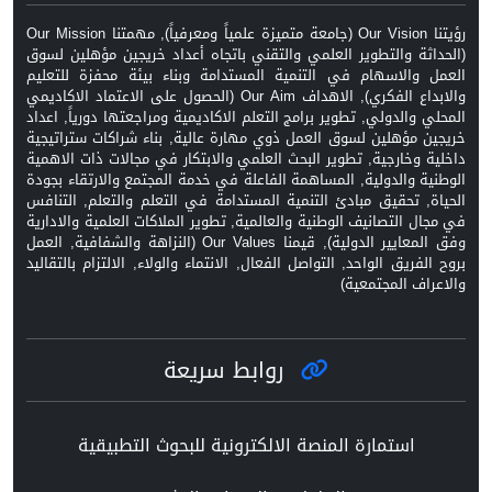
رؤيتنا Our Vision (جامعة متميزة علمياً ومعرفياً), مهمتنا Our Mission
(الحداثة والتطوير العلمي والتقني باتجاه أعداد خريجين مؤهلين لسوق
العمل والاسهام في التنمية المستدامة وبناء بيئة محفزة للتعليم
والابداع الفكري), الاهداف Our Aim (الحصول على الاعتماد الاكاديمي
المحلي والدولي, تطوير برامج التعلم الاكاديمية ومراجعتها دورياً, اعداد
خريجين مؤهلين لسوق العمل ذوي مهارة عالية, بناء شراكات ستراتيجية
داخلية وخارجية, تطوير البحث العلمي والابتكار في مجالات ذات الاهمية
الوطنية والدولية, المساهمة الفاعلة في خدمة المجتمع والارتقاء بجودة
الحياة, تحقيق مبادئ التنمية المستدامة في التعلم والتعلم, التنافس
في مجال التصانيف الوطنية والعالمية, تطوير الملاكات العلمية والادارية
وفق المعايير الدولية), قيمنا Our Values (النزاهة والشفافية, العمل
بروح الفريق الواحد, التواصل الفعال, الانتماء والولاء, الالتزام بالتقاليد
والاعراف المجتمعية)
روابط سريعة
استمارة المنصة الالكترونية للبحوث التطبيقية