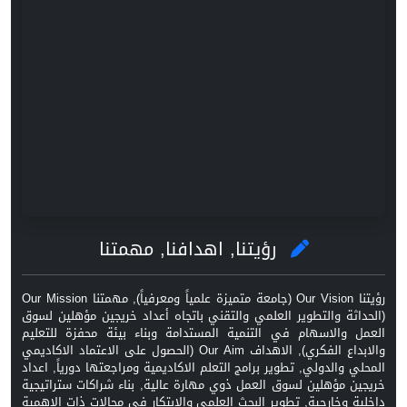
رؤيتنا, اهدافنا, مهمتنا
رؤيتنا Our Vision (جامعة متميزة علمياً ومعرفياً), مهمتنا Our Mission
(الحداثة والتطوير العلمي والتقني باتجاه أعداد خريجين مؤهلين لسوق
العمل والاسهام في التنمية المستدامة وبناء بيئة محفزة للتعليم
والابداع الفكري), الاهداف Our Aim (الحصول على الاعتماد الاكاديمي
المحلي والدولي, تطوير برامج التعلم الاكاديمية ومراجعتها دورياً, اعداد
خريجين مؤهلين لسوق العمل ذوي مهارة عالية, بناء شراكات ستراتيجية
داخلية وخارجية, تطوير البحث العلمي والابتكار في مجالات ذات الاهمية