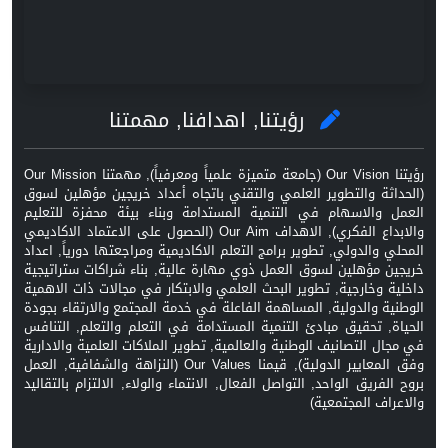
رؤيتنا, اهدافنا, مهمتنا
رؤيتنا Our Vision (جامعة متميزة علمياً ومعرفياً), مهمتنا Our Mission
(الحداثة والتطوير العلمي والتقني باتجاه أعداد خريجين مؤهلين لسوق
العمل والاسهام في التنمية المستدامة وبناء بيئة محفزة للتعليم
والابداع الفكري), الاهداف Our Aim (الحصول على الاعتماد الاكاديمي
المحلي والدولي, تطوير برامج التعلم الاكاديمية ومراجعتها دورياً, اعداد
خريجين مؤهلين لسوق العمل ذوي مهارة عالية, بناء شراكات ستراتيجية
داخلية وخارجية, تطوير البحث العلمي والابتكار في مجالات ذات الاهمية
الوطنية والدولية, المساهمة الفاعلة في خدمة المجتمع والارتقاء بجودة
الحياة, تحقيق مبادئ التنمية المستدامة في التعلم والتعلم, التنافس
في مجال التصانيف الوطنية والعالمية, تطوير الملاكات العلمية والادارية
وفق المعايير الدولية), قيمنا Our Values (النزاهة والشفافية, العمل
بروح الفريق الواحد, التواصل الفعال, الانتماء والولاء, الالتزام بالتقاليد
والاعراف المجتمعية)