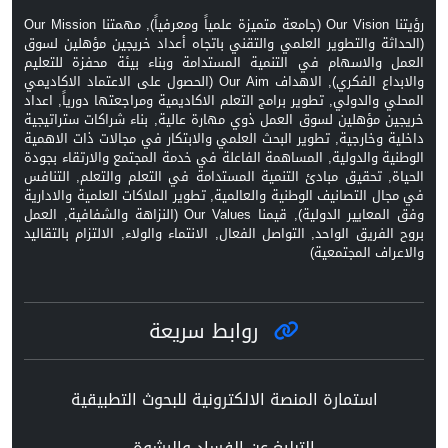
رؤيتنا Our Vision (جامعة متميزة علمياً ومعرفياً), مهمتنا Our Mission
(الحداثة والتطوير العلمي والتقني باتجاه أعداد خريجين مؤهلين لسوق
العمل والاسهام في التنمية المستدامة وبناء بيئة محفزة للتعليم
والابداع الفكري), الاهداف Our Aim (الحصول على الاعتماد الاكاديمي
المحلي والدولي, تطوير برامج التعلم الاكاديمية ومراجعتها دورياً, اعداد
خريجين مؤهلين لسوق العمل ذوي مهارة عالية, بناء شراكات ستراتيجية
داخلية وخارجية, تطوير البحث العلمي والابتكار في مجالات ذات الاهمية
الوطنية والدولية, المساهمة الفاعلة في خدمة المجتمع والارتقاء بجودة
الحياة, تحقيق مبادئ التنمية المستدامة في التعلم والتعلم, التنافس
في مجال التصانيف الوطنية والعالمية, تطوير الملاكات العلمية والادارية
وفق المعايير الدولية), قيمنا Our Values (النزاهة والشفافية, العمل
بروح الفريق الواحد, التواصل الفعال, الانتماء والولاء, الالتزام بالتقاليد
والاعراف المجتمعية)
روابط سريعة
استمارة المنصة الالكترونية للبحوث التطبيقية
التبليغ عن الفساد والرشوة