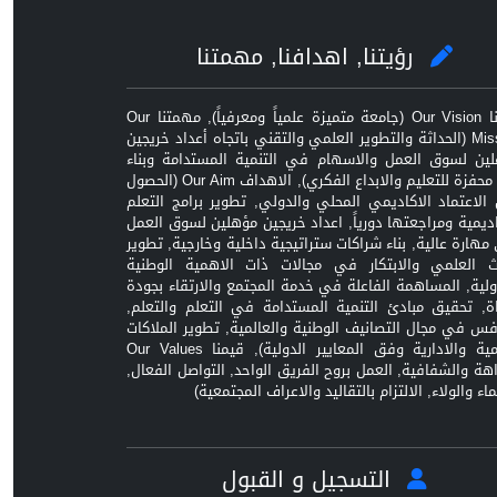
رؤيتنا, اهدافنا, مهمتنا
رؤيتنا Our Vision (جامعة متميزة علمياً ومعرفياً), مهمتنا Our
Mission (الحداثة والتطوير العلمي والتقني باتجاه أعداد خريجين
ين لسوق العمل والاسهام في التنمية المستدامة وبناء
بيئة محفزة للتعليم والابداع الفكري), الاهداف Our Aim (الحصول
الاعتماد الاكاديمي المحلي والدولي, تطوير برامج التعلم
اديمية ومراجعتها دورياً, اعداد خريجين مؤهلين لسوق العمل
مهارة عالية, بناء شراكات ستراتيجية داخلية وخارجية, تطوير
ث العلمي والابتكار في مجالات ذات الاهمية الوطنية
ولية, المساهمة الفاعلة في خدمة المجتمع والارتقاء بجودة
اة, تحقيق مبادئ التنمية المستدامة في التعلم والتعلم,
افس في مجال التصانيف الوطنية والعالمية, تطوير الملاكات
العلمية والادارية وفق المعايير الدولية), قيمنا Our Values
زاهة والشفافية, العمل بروح الفريق الواحد, التواصل الفعال,
ماء والولاء, الالتزام بالتقاليد والاعراف المجتمعية)
التسجيل و القبول