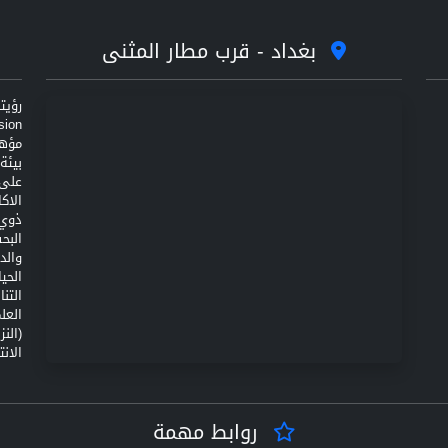
بغداد - قرب مطار المثنى
مؤهل
على 
الاك
ذوي 
البح
والد
الحي
التن
(الن
الانت
روابط مهمة