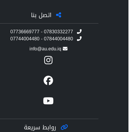
اتصل بنا
07736669777 - 07830332277
07744004480 - 07844004480
info@au.edu.iq
روابط سريعة