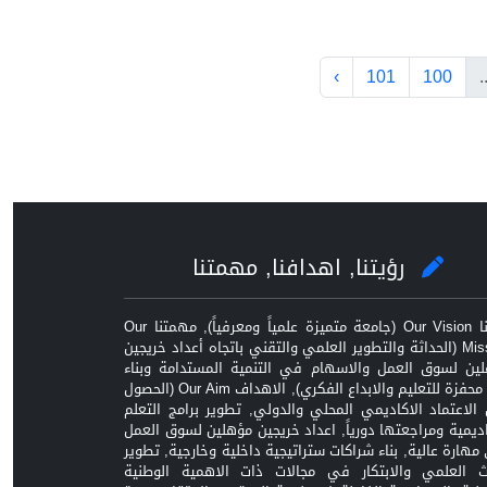
›
101
100
.
رؤيتنا, اهدافنا, مهمتنا
رؤيتنا Our Vision (جامعة متميزة علمياً ومعرفياً), مهمتنا Our
Mission (الحداثة والتطوير العلمي والتقني باتجاه أعداد خريجين
ين لسوق العمل والاسهام في التنمية المستدامة وبناء
بيئة محفزة للتعليم والابداع الفكري), الاهداف Our Aim (الحصول
الاعتماد الاكاديمي المحلي والدولي, تطوير برامج التعلم
اديمية ومراجعتها دورياً, اعداد خريجين مؤهلين لسوق العمل
مهارة عالية, بناء شراكات ستراتيجية داخلية وخارجية, تطوير
ث العلمي والابتكار في مجالات ذات الاهمية الوطنية