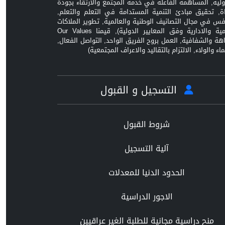
ولية, المساهمة الفاعلة في خدمة المجتمع والارتقاء بجودة
اة, تحقيق مبادئ التنمية المستدامة في التعلم والتعلم,
افس في مجال التصانيف الوطنية والعالمية, تطوير الملاكات
العلمية والادارية وفق المعايير الدولية), قيمنا Our Values
زاهة والشفافية, العمل بروح الفريق الواحد, التواصل الفعال,
ماء والولاء, الالتزام بالتقاليد والاعراف المجتمعية)
التسجيل و القبول
شروط القبول
آلية التسجيل
الحدود الدنيا للمعدلات
الاجور الدراسية
منح دراسية مجانية للطلبة الغير عراقيين