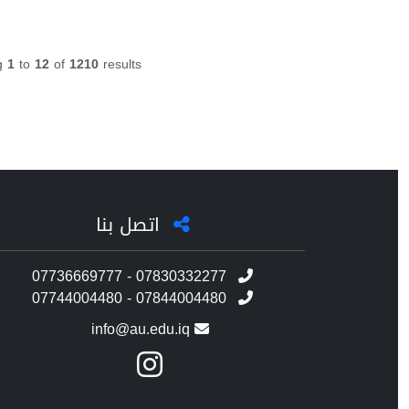
g
1
to
12
of
1210
results
اتصل بنا
07736669777 - 07830332277
07744004480 - 07844004480
info@au.edu.iq