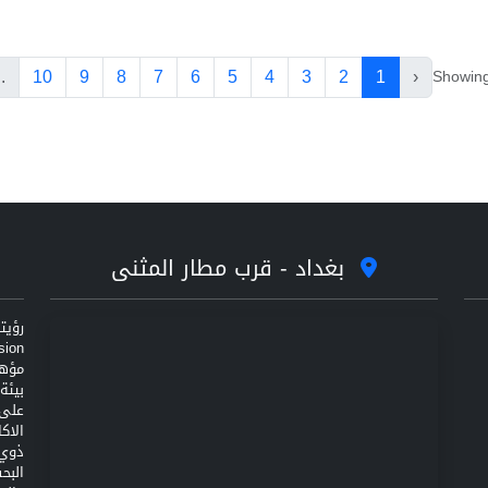
..
10
9
8
7
6
5
4
3
2
1
‹
Showin
بغداد - قرب مطار المثنى
مؤهل
على 
الاك
ذوي 
البح