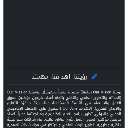
رؤيتنا, اهدافنا, مهمتنا
رؤيتنا Our Vision (جامعة متميزة علمياً ومعرفياً), مهمتنا Our Mission
(الحداثة والتطوير العلمي والتقني باتجاه أعداد خريجين مؤهلين لسوق
العمل والاسهام في التنمية المستدامة وبناء بيئة محفزة للتعليم
والابداع الفكري), الاهداف Our Aim (الحصول على الاعتماد الاكاديمي
المحلي والدولي, تطوير برامج التعلم الاكاديمية ومراجعتها دورياً, اعداد
خريجين مؤهلين لسوق العمل ذوي مهارة عالية, بناء شراكات ستراتيجية
داخلية وخارجية, تطوير البحث العلمي والابتكار في مجالات ذات الاهمية