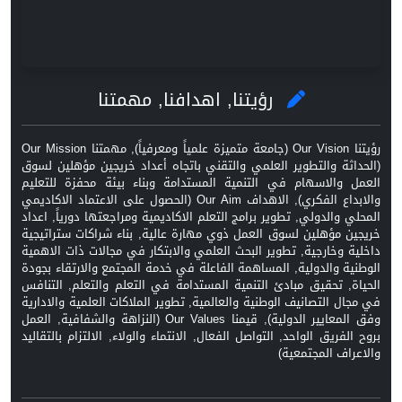
رؤيتنا, اهدافنا, مهمتنا
رؤيتنا Our Vision (جامعة متميزة علمياً ومعرفياً), مهمتنا Our Mission
(الحداثة والتطوير العلمي والتقني باتجاه أعداد خريجين مؤهلين لسوق
العمل والاسهام في التنمية المستدامة وبناء بيئة محفزة للتعليم
والابداع الفكري), الاهداف Our Aim (الحصول على الاعتماد الاكاديمي
المحلي والدولي, تطوير برامج التعلم الاكاديمية ومراجعتها دورياً, اعداد
خريجين مؤهلين لسوق العمل ذوي مهارة عالية, بناء شراكات ستراتيجية
داخلية وخارجية, تطوير البحث العلمي والابتكار في مجالات ذات الاهمية
الوطنية والدولية, المساهمة الفاعلة في خدمة المجتمع والارتقاء بجودة
الحياة, تحقيق مبادئ التنمية المستدامة في التعلم والتعلم, التنافس
في مجال التصانيف الوطنية والعالمية, تطوير الملاكات العلمية والادارية
وفق المعايير الدولية), قيمنا Our Values (النزاهة والشفافية, العمل
بروح الفريق الواحد, التواصل الفعال, الانتماء والولاء, الالتزام بالتقاليد
والاعراف المجتمعية)