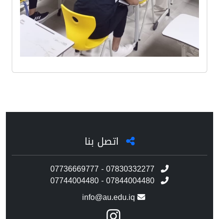
اتصل بنا
07736669777 - 07830332277
07744004480 - 07844004480
info@au.edu.iq