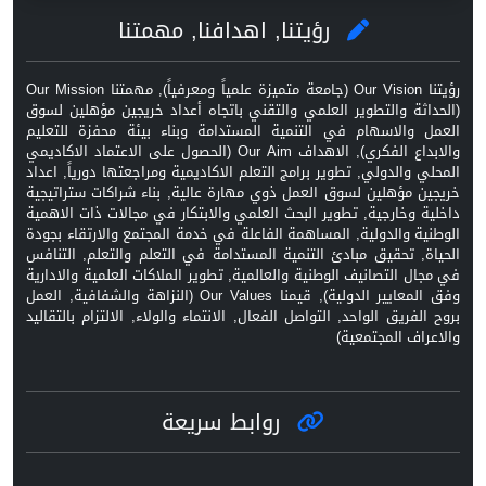
رؤيتنا, اهدافنا, مهمتنا
رؤيتنا Our Vision (جامعة متميزة علمياً ومعرفياً), مهمتنا Our Mission
(الحداثة والتطوير العلمي والتقني باتجاه أعداد خريجين مؤهلين لسوق
العمل والاسهام في التنمية المستدامة وبناء بيئة محفزة للتعليم
والابداع الفكري), الاهداف Our Aim (الحصول على الاعتماد الاكاديمي
المحلي والدولي, تطوير برامج التعلم الاكاديمية ومراجعتها دورياً, اعداد
خريجين مؤهلين لسوق العمل ذوي مهارة عالية, بناء شراكات ستراتيجية
داخلية وخارجية, تطوير البحث العلمي والابتكار في مجالات ذات الاهمية
الوطنية والدولية, المساهمة الفاعلة في خدمة المجتمع والارتقاء بجودة
الحياة, تحقيق مبادئ التنمية المستدامة في التعلم والتعلم, التنافس
في مجال التصانيف الوطنية والعالمية, تطوير الملاكات العلمية والادارية
وفق المعايير الدولية), قيمنا Our Values (النزاهة والشفافية, العمل
بروح الفريق الواحد, التواصل الفعال, الانتماء والولاء, الالتزام بالتقاليد
والاعراف المجتمعية)
روابط سريعة