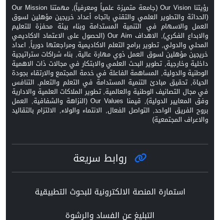
رؤيتنا Our Vision (جامعة متميزة علمياً ومعرفياً), مهمتنا Our Mission
(الحداثة والتطوير العلمي والتقني باتجاه أعداد خريجين مؤهلين لسوق
العمل والاسهام في التنمية المستدامة وبناء بيئة محفزة للتعليم
والابداع الفكري), الاهداف Our Aim (الحصول على الاعتماد الاكاديمي
المحلي والدولي, تطوير برامج التعلم الاكاديمية ومراجعتها دورياً, اعداد
خريجين مؤهلين لسوق العمل ذوي مهارة عالية, بناء شراكات ستراتيجية
داخلية وخارجية, تطوير البحث العلمي والابتكار في مجالات ذات الاهمية
الوطنية والدولية, المساهمة الفاعلة في خدمة المجتمع والارتقاء بجودة
الحياة, تحقيق مبادئ التنمية المستدامة في التعلم والتعلم, التنافس
في مجال التصانيف الوطنية والعالمية, تطوير الملاكات العلمية والادارية
وفق المعايير الدولية), قيمنا Our Values (النزاهة والشفافية, العمل
بروح الفريق الواحد, التواصل الفعال, الانتماء والولاء, الالتزام بالتقاليد
والاعراف المجتمعية)
روابط سريعة
استمارة المنصة الالكترونية للبحوث التطبيقية
التبليغ عن الفساد والرشوة