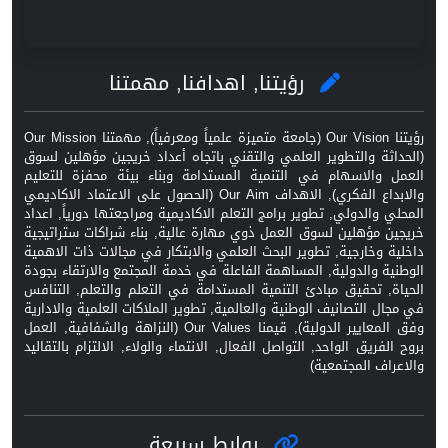
رؤيتنا, اهدافنا, مهمتنا
رؤيتنا Our Vision (جامعة متميزة علمياً ومعرفياً), مهمتنا Our Mission
(الحداثة والتطوير العلمي والتقني باتجاه أعداد خريجين مؤهلين لسوق
العمل والاسهام في التنمية المستدامة وبناء بيئة محفزة للتعليم
والابداع الفكري), الاهداف Our Aim (الحصول على الاعتماد الاكاديمي
المحلي والدولي, تطوير برامج التعلم الاكاديمية ومراجعتها دورياً, اعداد
خريجين مؤهلين لسوق العمل ذوي مهارة عالية, بناء شراكات ستراتيجية
داخلية وخارجية, تطوير البحث العلمي والابتكار في مجالات ذات الاهمية
الوطنية والدولية, المساهمة الفاعلة في خدمة المجتمع والارتقاء بجودة
الحياة, تحقيق مبادئ التنمية المستدامة في التعلم والتعلم, التنافس
في مجال التصانيف الوطنية والعالمية, تطوير الملاكات العلمية والادارية
وفق المعايير الدولية), قيمنا Our Values (النزاهة والشفافية, العمل
بروح الفريق الواحد, التواصل الفعال, الانتماء والولاء, الالتزام بالتقاليد
والاعراف المجتمعية)
روابط سريعة