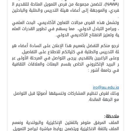
(NAWA)، تتضمن مجموعة من فرص التمويل المتاحة للتقديم ال
فردي، والموجهة إلى أعضاء هيئة التدريس والطلبة والباحثين
.
وتشمل هذه الفرص مجالات التعاون الأكاديمي، البحث العلمي
، وبرامج التبادل الدولي، مما يسهم في تطوير القدرات العلم
ية وتعزيز الانفتاح الأكاديمي الدولي.
نرجو منكم التفضل بتعميم هذا الإعلان على السادة أعضاء هي
ئة التدريس والطلبة في كلياتكم للاطلاع على التفاصيل.
وعلى الراغبين بالتقديم، يرجى التواصل في المرحلة الأولى عب
ر البريد الإلكتروني الخاص بقسم البعثات والعلاقات الثقافية
في جامعة آشور :
iro@au.edu.iq
وذلك لغرض تنظيم المشاركات وتنسيقها أصوليًا قبل التواصل
مع الجهة المانحة.
ملاحظة:
الملف المرفق متوفر باللغتين الإنكليزية والبولندية ونعمم
الملف باللغة الانكليزية ويتضمن روابط مباشرة لبرامج التمويل.