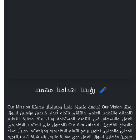
رؤيتنا, اهدافنا, مهمتنا
رؤيتنا Our Vision (جامعة متميزة علمياً ومعرفياً), مهمتنا Our Mission
(الحداثة والتطوير العلمي والتقني باتجاه أعداد خريجين مؤهلين لسوق
العمل والاسهام في التنمية المستدامة وبناء بيئة محفزة للتعليم
والابداع الفكري), الاهداف Our Aim (الحصول على الاعتماد الاكاديمي
المحلي والدولي, تطوير برامج التعلم الاكاديمية ومراجعتها دورياً, اعداد
خريجين مؤهلين لسوق العمل ذوي مهارة عالية, بناء شراكات ستراتيجية