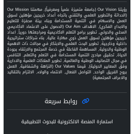
رؤيتنا Our Vision (جامعة متميزة علمياً ومعرفياً), مهمتنا Our Mission
(الحداثة والتطوير العلمي والتقني باتجاه أعداد خريجين مؤهلين لسوق
العمل والاسهام في التنمية المستدامة وبناء بيئة محفزة للتعليم
والابداع الفكري), الاهداف Our Aim (الحصول على الاعتماد الاكاديمي
المحلي والدولي, تطوير برامج التعلم الاكاديمية ومراجعتها دورياً, اعداد
خريجين مؤهلين لسوق العمل ذوي مهارة عالية, بناء شراكات ستراتيجية
داخلية وخارجية, تطوير البحث العلمي والابتكار في مجالات ذات الاهمية
الوطنية والدولية, المساهمة الفاعلة في خدمة المجتمع والارتقاء بجودة
الحياة, تحقيق مبادئ التنمية المستدامة في التعلم والتعلم, التنافس
في مجال التصانيف الوطنية والعالمية, تطوير الملاكات العلمية والادارية
وفق المعايير الدولية), قيمنا Our Values (النزاهة والشفافية, العمل
بروح الفريق الواحد, التواصل الفعال, الانتماء والولاء, الالتزام بالتقاليد
والاعراف المجتمعية)
روابط سريعة
استمارة المنصة الالكترونية للبحوث التطبيقية