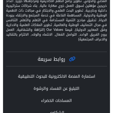
المحلي والدولي, تطوير برامج التعلم الاكاديمية ومراجعتها دورياً, اعداد
خريجين مؤهلين لسوق العمل ذوي مهارة عالية, بناء شراكات ستراتيجية
داخلية وخارجية, تطوير البحث العلمي والابتكار في مجالات ذات الاهمية
الوطنية والدولية, المساهمة الفاعلة في خدمة المجتمع والارتقاء بجودة
الحياة, تحقيق مبادئ التنمية المستدامة في التعلم والتعلم, التنافس
في مجال التصانيف الوطنية والعالمية, تطوير الملاكات العلمية والادارية
وفق المعايير الدولية), قيمنا Our Values (النزاهة والشفافية, العمل
بروح الفريق الواحد, التواصل الفعال, الانتماء والولاء, الالتزام بالتقاليد
والاعراف المجتمعية)
روابط سريعة
استمارة المنصة الالكترونية للبحوث التطبيقية
التبليغ عن الفساد والرشوة
المساحات الخضراء
الشكاوي