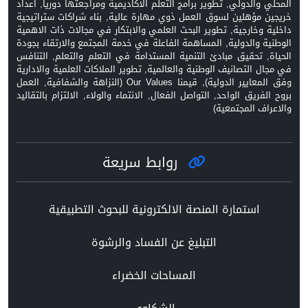
المحلي والدولي, تطوير برامج التعلم الاكاديمية ومراجعتها دورياً, اعداد
خريجين مؤهلين لسوق العمل ذوي مهارة عالية, بناء شراكات ستراتيجية
داخلية وخارجية, تطوير البحث العلمي والابتكار في مجالات ذات الاهمية
الوطنية والدولية, المساهمة الفاعلة في خدمة المجتمع والارتقاء بجودة
الحياة, تحقيق مبادئ التنمية المستدامة في التعلم والتعلم, التنافس
في مجال التصانيف الوطنية والعالمية, تطوير الملاكات العلمية والادارية
وفق المعايير الدولية), قيمنا Our Values (النزاهة والشفافية, العمل
بروح الفريق الواحد, التواصل الفعال, الانتماء والولاء, الالتزام بالتقاليد
والاعراف المجتمعية)
روابط سريعة
استمارة المنصة الالكترونية للبحوث التطبيقية
التبليغ عن الفساد والرشوة
المساحات الخضراء