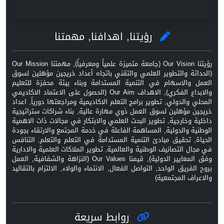
رؤيتنا, اهدافنا, مهمتنا
رؤيتنا Our Vision (جامعة متميزة علمياً ومعرفياً), مهمتنا Our Mission
(الحداثة والتطوير العلمي والتقني باتجاه أعداد خريجين مؤهلين لسوق
العمل والاسهام في التنمية المستدامة وبناء بيئة محفزة للتعليم
والابداع الفكري), الاهداف Our Aim (الحصول على الاعتماد الاكاديمي
المحلي والدولي, تطوير برامج التعلم الاكاديمية ومراجعتها دورياً, اعداد
خريجين مؤهلين لسوق العمل ذوي مهارة عالية, بناء شراكات ستراتيجية
داخلية وخارجية, تطوير البحث العلمي والابتكار في مجالات ذات الاهمية
الوطنية والدولية, المساهمة الفاعلة في خدمة المجتمع والارتقاء بجودة
الحياة, تحقيق مبادئ التنمية المستدامة في التعلم والتعلم, التنافس
في مجال التصانيف الوطنية والعالمية, تطوير الملاكات العلمية والادارية
وفق المعايير الدولية), قيمنا Our Values (النزاهة والشفافية, العمل
بروح الفريق الواحد, التواصل الفعال, الانتماء والولاء, الالتزام بالتقاليد
والاعراف المجتمعية)
روابط سريعة