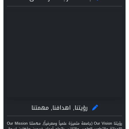
رؤيتنا, اهدافنا, مهمتنا
رؤيتنا Our Vision (جامعة متميزة علمياً ومعرفياً), مهمتنا Our Mission
(الحداثة والتطوير العلمي والتقني باتجاه أعداد خريجين مؤهلين لسوق