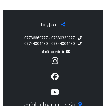
اتصل بنا
07736669777 - 07830332277
07744004480 - 07844004480
info@au.edu.iq
بغداد - قرب مطار المثنى