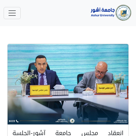
انعقاد مجلس جامعة آشور-الجلسة