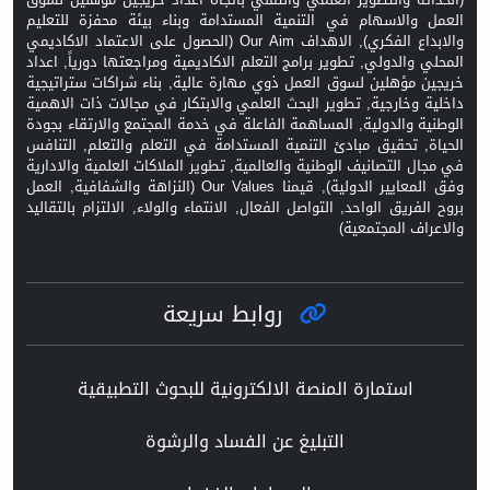
العمل والاسهام في التنمية المستدامة وبناء بيئة محفزة للتعليم
والابداع الفكري), الاهداف Our Aim (الحصول على الاعتماد الاكاديمي
المحلي والدولي, تطوير برامج التعلم الاكاديمية ومراجعتها دورياً, اعداد
خريجين مؤهلين لسوق العمل ذوي مهارة عالية, بناء شراكات ستراتيجية
داخلية وخارجية, تطوير البحث العلمي والابتكار في مجالات ذات الاهمية
الوطنية والدولية, المساهمة الفاعلة في خدمة المجتمع والارتقاء بجودة
الحياة, تحقيق مبادئ التنمية المستدامة في التعلم والتعلم, التنافس
في مجال التصانيف الوطنية والعالمية, تطوير الملاكات العلمية والادارية
وفق المعايير الدولية), قيمنا Our Values (النزاهة والشفافية, العمل
بروح الفريق الواحد, التواصل الفعال, الانتماء والولاء, الالتزام بالتقاليد
والاعراف المجتمعية)
روابط سريعة
استمارة المنصة الالكترونية للبحوث التطبيقية
التبليغ عن الفساد والرشوة