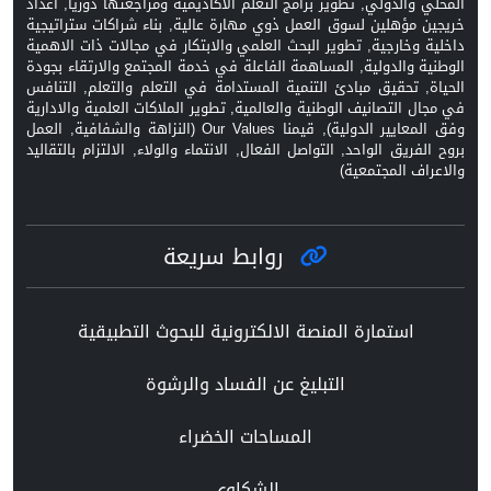
المحلي والدولي, تطوير برامج التعلم الاكاديمية ومراجعتها دورياً, اعداد
خريجين مؤهلين لسوق العمل ذوي مهارة عالية, بناء شراكات ستراتيجية
داخلية وخارجية, تطوير البحث العلمي والابتكار في مجالات ذات الاهمية
الوطنية والدولية, المساهمة الفاعلة في خدمة المجتمع والارتقاء بجودة
الحياة, تحقيق مبادئ التنمية المستدامة في التعلم والتعلم, التنافس
في مجال التصانيف الوطنية والعالمية, تطوير الملاكات العلمية والادارية
وفق المعايير الدولية), قيمنا Our Values (النزاهة والشفافية, العمل
بروح الفريق الواحد, التواصل الفعال, الانتماء والولاء, الالتزام بالتقاليد
والاعراف المجتمعية)
روابط سريعة
استمارة المنصة الالكترونية للبحوث التطبيقية
التبليغ عن الفساد والرشوة
المساحات الخضراء
الشكاوي