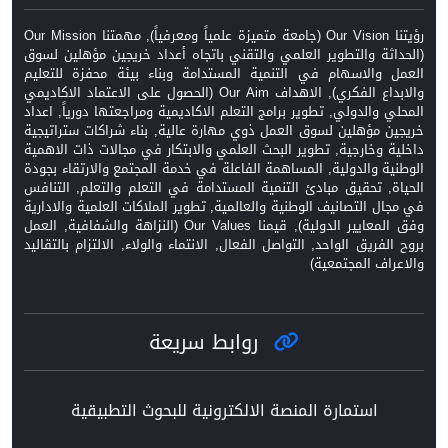
رؤيتنا Our Vision (جامعة متميزة علمياً ومعرفياً), مهمتنا Our Mission
(الحداثة والتطوير العلمي والتقني باتجاه أعداد خريجين مؤهلين لسوق
العمل والاسهام في التنمية المستدامة وبناء بيئة محفزة للتعليم
والابداع الفكري), الاهداف Our Aim (الحصول على الاعتماد الاكاديمي
المحلي والدولي, تطوير برامج التعلم الاكاديمية ومراجعتها دورياً, اعداد
خريجين مؤهلين لسوق العمل ذوي مهارة عالية, بناء شراكات ستراتيجية
داخلية وخارجية, تطوير البحث العلمي والابتكار في مجالات ذات الاهمية
الوطنية والدولية, المساهمة الفاعلة في خدمة المجتمع والارتقاء بجودة
الحياة, تحقيق مبادئ التنمية المستدامة في التعلم والتعلم, التنافس
في مجال التصانيف الوطنية والعالمية, تطوير الملاكات العلمية والادارية
وفق المعايير الدولية), قيمنا Our Values (النزاهة والشفافية, العمل
بروح الفريق الواحد, التواصل الفعال, الانتماء والولاء, الالتزام بالتقاليد
والاعراف المجتمعية)
روابط سريعة
استمارة المنصة الالكترونية للبحوث التطبيقية