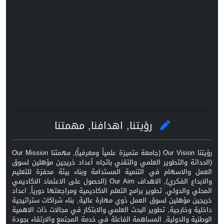
رؤيتنا, اهدافنا, مهمتنا
رؤيتنا Our Vision (جامعة متميزة علمياً ومعرفياً), مهمتنا Our Mission
(الحداثة والتطوير العلمي والتقني باتجاه أعداد خريجين مؤهلين لسوق
العمل والاسهام في التنمية المستدامة وبناء بيئة محفزة للتعليم
والابداع الفكري), الاهداف Our Aim (الحصول على الاعتماد الاكاديمي
المحلي والدولي, تطوير برامج التعلم الاكاديمية ومراجعتها دورياً, اعداد
خريجين مؤهلين لسوق العمل ذوي مهارة عالية, بناء شراكات ستراتيجية
داخلية وخارجية, تطوير البحث العلمي والابتكار في مجالات ذات الاهمية
الوطنية والدولية, المساهمة الفاعلة في خدمة المجتمع والارتقاء بجودة