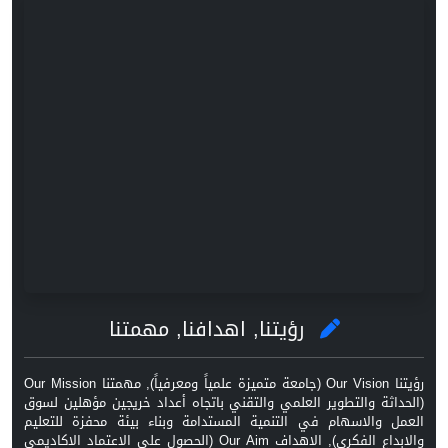
رؤيتنا, اهدافنا, مهمتنا
رؤيتنا Our Vision (جامعة متميزة علمياً ومعرفياً), مهمتنا Our Mission
(الحداثة والتطوير العلمي والتقني باتجاه أعداد خريجين مؤهلين لسوق
العمل والاسهام في التنمية المستدامة وبناء بيئة محفزة للتعليم
والابداع الفكري), الاهداف Our Aim (الحصول على الاعتماد الاكاديمي