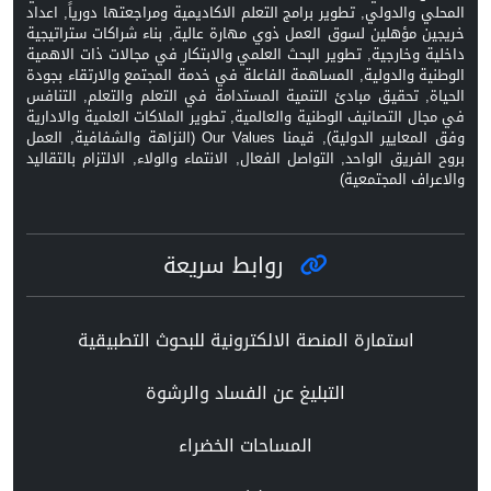
المحلي والدولي, تطوير برامج التعلم الاكاديمية ومراجعتها دورياً, اعداد
خريجين مؤهلين لسوق العمل ذوي مهارة عالية, بناء شراكات ستراتيجية
داخلية وخارجية, تطوير البحث العلمي والابتكار في مجالات ذات الاهمية
الوطنية والدولية, المساهمة الفاعلة في خدمة المجتمع والارتقاء بجودة
الحياة, تحقيق مبادئ التنمية المستدامة في التعلم والتعلم, التنافس
في مجال التصانيف الوطنية والعالمية, تطوير الملاكات العلمية والادارية
وفق المعايير الدولية), قيمنا Our Values (النزاهة والشفافية, العمل
بروح الفريق الواحد, التواصل الفعال, الانتماء والولاء, الالتزام بالتقاليد
والاعراف المجتمعية)
روابط سريعة
استمارة المنصة الالكترونية للبحوث التطبيقية
التبليغ عن الفساد والرشوة
المساحات الخضراء