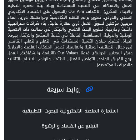
العمل والاسهام في التنمية المستدامة وبناء بيئة محفزة للتعليم
والابداع الفكري), الاهداف Our Aim (الحصول على الاعتماد الاكاديمي
المحلي والدولي, تطوير برامج التعلم الاكاديمية ومراجعتها دورياً, اعداد
خريجين مؤهلين لسوق العمل ذوي مهارة عالية, بناء شراكات ستراتيجية
داخلية وخارجية, تطوير البحث العلمي والابتكار في مجالات ذات الاهمية
الوطنية والدولية, المساهمة الفاعلة في خدمة المجتمع والارتقاء بجودة
الحياة, تحقيق مبادئ التنمية المستدامة في التعلم والتعلم, التنافس
في مجال التصانيف الوطنية والعالمية, تطوير الملاكات العلمية والادارية
وفق المعايير الدولية), قيمنا Our Values (النزاهة والشفافية, العمل
بروح الفريق الواحد, التواصل الفعال, الانتماء والولاء, الالتزام بالتقاليد
والاعراف المجتمعية)
روابط سريعة
استمارة المنصة الالكترونية للبحوث التطبيقية
التبليغ عن الفساد والرشوة