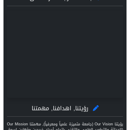
رؤيتنا, اهدافنا, مهمتنا
رؤيتنا Our Vision (جامعة متميزة علمياً ومعرفياً), مهمتنا Our Mission
(الحداثة والتطوير العلمي والتقني باتجاه أعداد خريجين مؤهلين لسوق