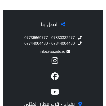
اتصل بنا
07736669777 - 07830332277
07744004480 - 07844004480
info@au.edu.iq
بغداد - قرب مطار المثنى