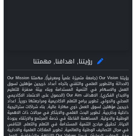
رؤيتنا, اهدافنا, مهمتنا
رؤيتنا Our Vision (جامعة متميزة علمياً ومعرفياً), مهمتنا Our Mission
(الحداثة والتطوير العلمي والتقني باتجاه أعداد خريجين مؤهلين لسوق
العمل والاسهام في التنمية المستدامة وبناء بيئة محفزة للتعليم
والابداع الفكري), الاهداف Our Aim (الحصول على الاعتماد الاكاديمي
المحلي والدولي, تطوير برامج التعلم الاكاديمية ومراجعتها دورياً, اعداد
خريجين مؤهلين لسوق العمل ذوي مهارة عالية, بناء شراكات ستراتيجية
داخلية وخارجية, تطوير البحث العلمي والابتكار في مجالات ذات الاهمية
الوطنية والدولية, المساهمة الفاعلة في خدمة المجتمع والارتقاء بجودة
الحياة, تحقيق مبادئ التنمية المستدامة في التعلم والتعلم, التنافس
في مجال التصانيف الوطنية والعالمية, تطوير الملاكات العلمية والادارية
وفق المعايير الدولية), قيمنا Our Values (النزاهة والشفافية, العمل