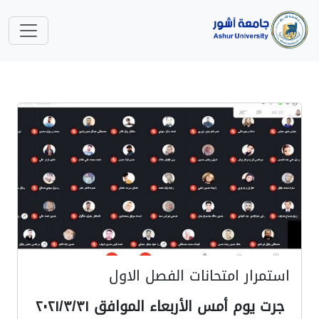
استمرار امتحانات الفصل الاول
جرت يوم أمس الأربعاء الموافق ٢٠٢١/٣/٣١