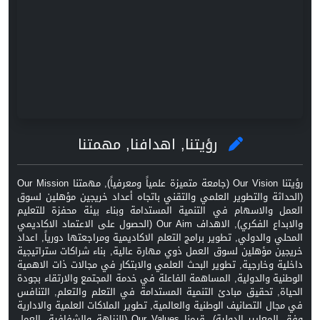
رؤيتنا, اهدافنا, مهمتنا
رؤيتنا Our Vision (جامعة متميزة علمياً ومعرفياً), مهمتنا Our Mission
(الحداثة والتطوير العلمي والتقني باتجاه أعداد خريجين مؤهلين لسوق
العمل والاسهام في التنمية المستدامة وبناء بيئة محفزة للتعليم
والابداع الفكري), الاهداف Our Aim (الحصول على الاعتماد الاكاديمي
المحلي والدولي, تطوير برامج التعلم الاكاديمية ومراجعتها دورياً, اعداد
خريجين مؤهلين لسوق العمل ذوي مهارة عالية, بناء شراكات ستراتيجية
داخلية وخارجية, تطوير البحث العلمي والابتكار في مجالات ذات الاهمية
الوطنية والدولية, المساهمة الفاعلة في خدمة المجتمع والارتقاء بجودة
الحياة, تحقيق مبادئ التنمية المستدامة في التعلم والتعلم, التنافس
في مجال التصانيف الوطنية والعالمية, تطوير الملاكات العلمية والادارية
وفق المعايير الدولية), قيمنا Our Values (النزاهة والشفافية, العمل