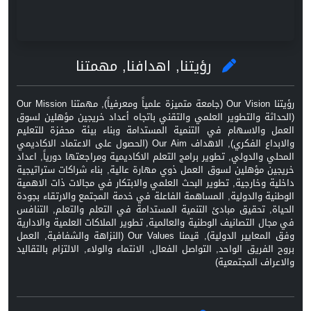
رؤيتنا, اهدافنا, مهمتنا
رؤيتنا Our Vision (جامعة متميزة علمياً ومعرفياً), مهمتنا Our Mission
(الحداثة والتطوير العلمي والتقني باتجاه أعداد خريجين مؤهلين لسوق
العمل والاسهام في التنمية المستدامة وبناء بيئة محفزة للتعليم
والابداع الفكري), الاهداف Our Aim (الحصول على الاعتماد الاكاديمي
المحلي والدولي, تطوير برامج التعلم الاكاديمية ومراجعتها دورياً, اعداد
خريجين مؤهلين لسوق العمل ذوي مهارة عالية, بناء شراكات ستراتيجية
داخلية وخارجية, تطوير البحث العلمي والابتكار في مجالات ذات الاهمية
الوطنية والدولية, المساهمة الفاعلة في خدمة المجتمع والارتقاء بجودة
الحياة, تحقيق مبادئ التنمية المستدامة في التعلم والتعلم, التنافس
في مجال التصانيف الوطنية والعالمية, تطوير الملاكات العلمية والادارية
وفق المعايير الدولية), قيمنا Our Values (النزاهة والشفافية, العمل
بروح الفريق الواحد, التواصل الفعال, الانتماء والولاء, الالتزام بالتقاليد
والاعراف المجتمعية)