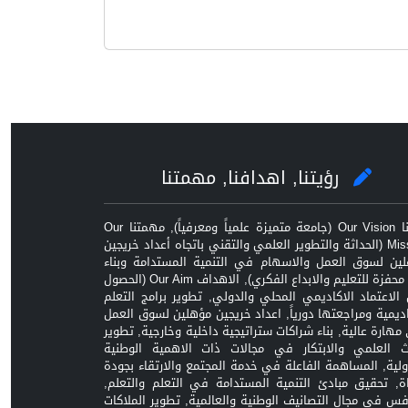
رؤيتنا, اهدافنا, مهمتنا
رؤيتنا Our Vision (جامعة متميزة علمياً ومعرفياً), مهمتنا Our
Mission (الحداثة والتطوير العلمي والتقني باتجاه أعداد خريجين
ين لسوق العمل والاسهام في التنمية المستدامة وبناء
بيئة محفزة للتعليم والابداع الفكري), الاهداف Our Aim (الحصول
الاعتماد الاكاديمي المحلي والدولي, تطوير برامج التعلم
اديمية ومراجعتها دورياً, اعداد خريجين مؤهلين لسوق العمل
مهارة عالية, بناء شراكات ستراتيجية داخلية وخارجية, تطوير
ث العلمي والابتكار في مجالات ذات الاهمية الوطنية
ولية, المساهمة الفاعلة في خدمة المجتمع والارتقاء بجودة
اة, تحقيق مبادئ التنمية المستدامة في التعلم والتعلم,
افس في مجال التصانيف الوطنية والعالمية, تطوير الملاكات