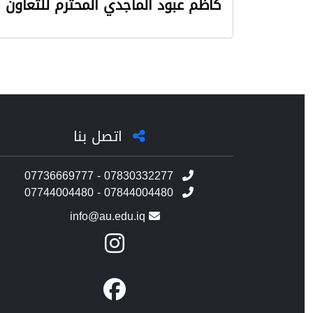
كاظم عبود الماجدي المحترم للتعاون ا
اتصل بنا
07736669777 - 07830332277
07744004480 - 07844004480
info@au.edu.iq