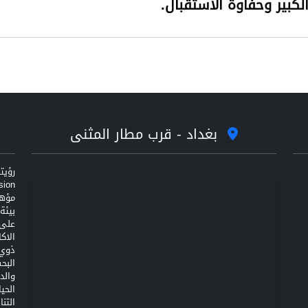
لكبير وحفاوة الاستقبال.
بغداد - قرب مطار المثنى
مؤهل
على 
الاك
ذوي 
البح
والد
الحي
التن